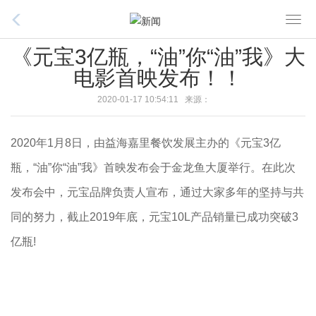
T
o
《元宝3亿瓶，“油”你“油”我》大
g
电影首映发布！！
g
l
2020-01-17 10:54:11 来源：
e
n
2020年1月8日，由益海嘉里餐饮发展主办的《元宝3亿
a
v
瓶，“油”你“油”我》首映发布会于金龙鱼大厦举行。在此次
i
发布会中，元宝品牌负责人宣布，通过大家多年的坚持与共
g
同的努力，截止2019年底，元宝10L产品销量已成功突破3
a
t
亿瓶!
i
o
n