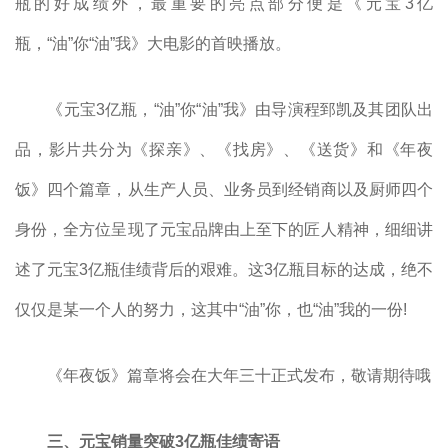
瓶的好成绩外，最重要的亮点部分便是《元宝3亿
瓶，“油”你“油”我》大电影的首映播放。
《元宝3亿瓶，“油”你“油”我》由导演程郅凯及其团队出
品，影片共分为《探亲》、《找房》、《送货》和《年夜
饭》四个篇章，从生产人员、业务员到经销商以及厨师四个
身份，全方位呈现了元宝品牌由上至下的匠人精神，细细讲
述了元宝3亿瓶佳绩背后的艰难。这3亿瓶目标的达成，绝不
仅仅是某一个人的努力，这其中“油”你，也“油”我的一份!
《年夜饭》篇章将会在大年三十正式发布，敬请期待哦
三、元宝销量突破3亿瓶佳绩寄语