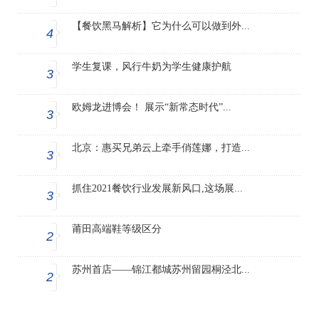
【餐饮黑马解析】它为什么可以做到外...
4
学生复课，风行牛奶为学生健康护航
3
欧姆龙进博会！ 展示“新常态时代”...
3
北京：惠买兄弟云上牵手俏莲娜，打造...
3
抓住2021餐饮行业发展新风口,这场展...
3
莆田高端鞋等级区分
2
苏州首店——锦江都城苏州留园桐泾北...
2