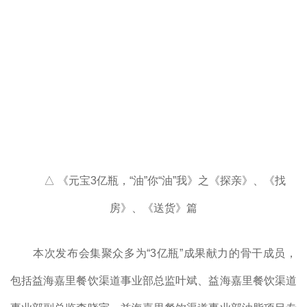
△ 《元宝3亿瓶，“油”你“油”我》之《探亲》、《找
房》、《送货》篇
本次发布会集聚众多为“3亿瓶”成果献力的骨干成员，
包括益海嘉里餐饮渠道事业部总监叶斌、益海嘉里餐饮渠道